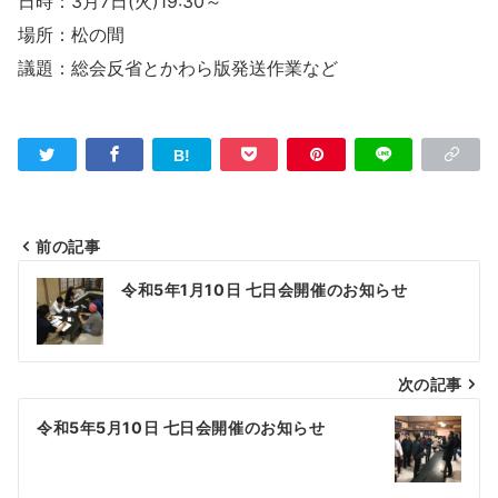
日時：3月7日(火)19:30～
場所：松の間
議題：総会反省とかわら版発送作業など
前の記事
投
令和5年1月10日 七日会開催のお知らせ
稿
ナ
次の記事
ビ
ゲ
令和5年5月10日 七日会開催のお知らせ
ー