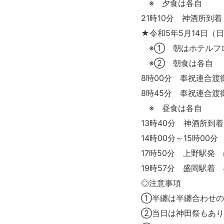
※ 夕食は各自
21時10分 神酒所到
★令和5年5月14日（
※① 朝はホテルフ
※② 朝食は各自
8時00分 奉祝連合渡
8時45分 奉祝連合渡
※ 昼食は各自
13時40分 神酒所到着
14時00分～15時00
17時50分 上野駅発
19時57分 盛岡駅着
◎注意事項
①半纏は半纏合わせの
②当日は神田祭もあり