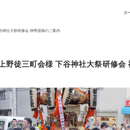
ホ
下谷神社大祭研修会 神輿渡御のご案内
東上野徒三町会様 下谷神社大祭研修会