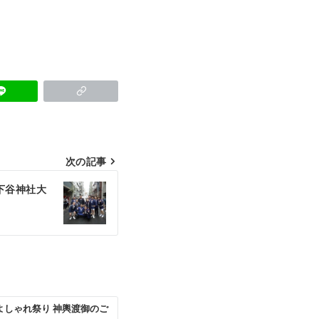
次の記事
下谷神社大
 よしゃれ祭り 神輿渡御のご