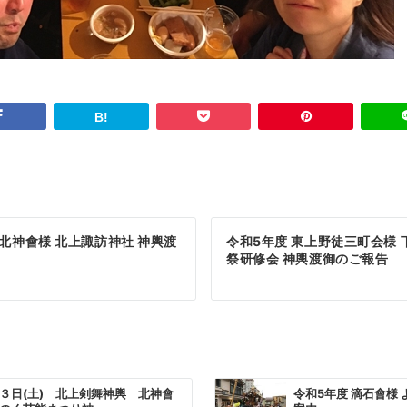
 北神會様 北上諏訪神社 神輿渡
令和5年度 東上野徒三町会様 
祭研修会 神輿渡御のご報告
３日(土) 北上剣舞神輿 北神會
令和5年度 滴石會様