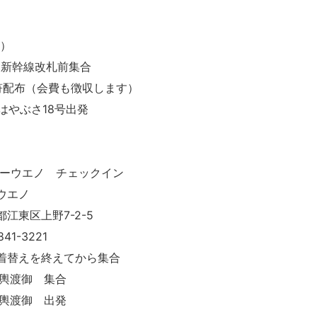
土）
口 新幹線改札前集合
配布（会費も徴収します）
 はやぶさ18号出発
ューウエノ チェックイン
ウエノ
区上野7-2-5
-3221
着替えを終えてから集合
神輿渡御 集合
神輿渡御 出発