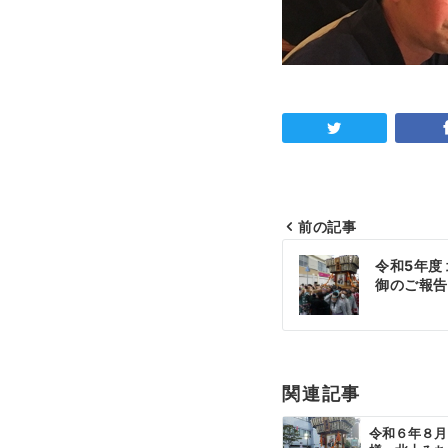
前の記事
投
令和5年度
稿
御のご報告
ナ
ビ
ゲ
関連記事
ー
令和６年８月