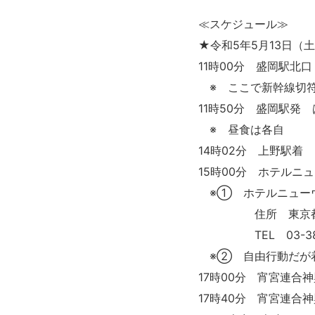
≪スケジュール≫
★令和5年5月13日（
11時00分 盛岡駅北
※ ここで新幹線切符
11時50分 盛岡駅発
※ 昼食は各自
14時02分 上野駅着
15時00分 ホテルニ
※① ホテルニュー
住所 東京都江東
TEL 03-3841
※② 自由行動だが
17時00分 宵宮連合
17時40分 宵宮連合